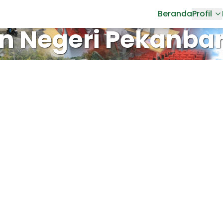
Beranda
Profil
n Negeri Pekanba