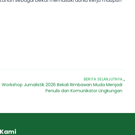
utanan sebagai bekal memasuki dunia kerja maupun
BERITA SELANJUTNYA
s
Workshop Jurnalistik 2026 Bekali Rimbawan Muda Menjadi
Penulis dan Komunikator Lingkungan
 Kami