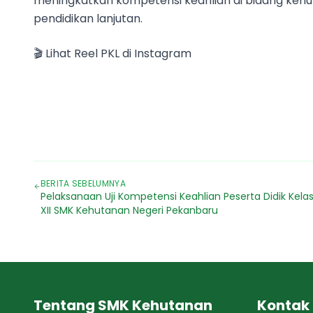
meningkatkan kompetensi keahlian di bidang keh
pendidikan lanjutan.
🎬 Lihat Reel PKL di Instagram
BERITA SEBELUMNYA
Pelaksanaan Uji Kompetensi Keahlian Peserta Didik Kela
XII SMK Kehutanan Negeri Pekanbaru
Tentang SMK Kehutanan
Kontak